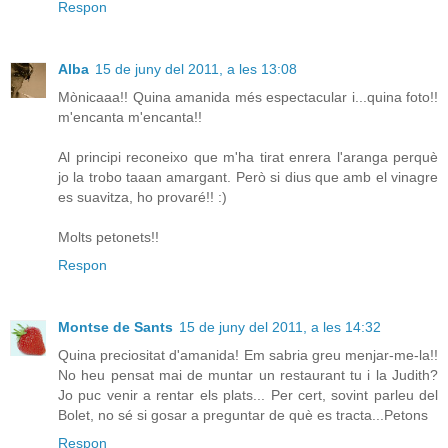
Respon
Alba
15 de juny del 2011, a les 13:08
Mònicaaa!! Quina amanida més espectacular i...quina foto!!
m'encanta m'encanta!!
Al principi reconeixo que m'ha tirat enrera l'aranga perquè
jo la trobo taaan amargant. Però si dius que amb el vinagre
es suavitza, ho provaré!! :)
Molts petonets!!
Respon
Montse de Sants
15 de juny del 2011, a les 14:32
Quina preciositat d'amanida! Em sabria greu menjar-me-la!!
No heu pensat mai de muntar un restaurant tu i la Judith?
Jo puc venir a rentar els plats... Per cert, sovint parleu del
Bolet, no sé si gosar a preguntar de què es tracta...Petons
Respon