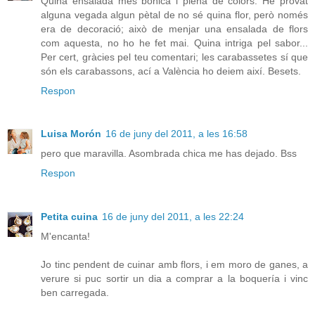
Quina ensalada més bonica i plena de colors. He provat
alguna vegada algun pètal de no sé quina flor, però només
era de decoració; això de menjar una ensalada de flors
com aquesta, no ho he fet mai. Quina intriga pel sabor...
Per cert, gràcies pel teu comentari; les carabassetes sí que
són els carabassons, ací a València ho deiem així. Besets.
Respon
Luisa Morón
16 de juny del 2011, a les 16:58
pero que maravilla. Asombrada chica me has dejado. Bss
Respon
Petita cuina
16 de juny del 2011, a les 22:24
M'encanta!
Jo tinc pendent de cuinar amb flors, i em moro de ganes, a
verure si puc sortir un dia a comprar a la boquería i vinc
ben carregada.