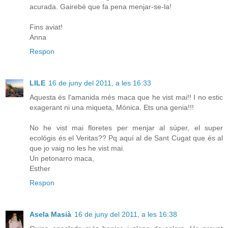
acurada. Gairebé que fa pena menjar-se-la!
Fins aviat!
Anna
Respon
LILE
16 de juny del 2011, a les 16:33
Aquesta és l'amanida més maca que he vist mai!! I no estic
exagerant ni una miqueta, Mónica. Ets una genia!!!
No he vist mai floretes per menjar al súper, el super
ecológis és el Veritas?? Pq aquí al de Sant Cugat que és al
que jo vaig no les he vist mai.
Un petonarro maca,
Esther
Respon
Asela Masià
16 de juny del 2011, a les 16:38