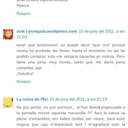
Petons
Respon
sole | puragula.wordpress.com
15 de juny del 2011, a les
21:03
wow! que bonitooooo! no puedo decir "que rico" porque
nunca he probado las flores, hasta el momento no las he
podido comprar, solo me restaría hacerlas yo misma. Pero
tiene una pinta muy bonita, tanto que me daría pena
comerlas, jeje
¡Saludos!
Respon
La cuina de l'Eri
15 de juny del 2011, a les 21:15
No puc parlar, no puc escriure... m'has deixat enganxada a
la pantalla mirant aquesta meravella !!!! Avui la xarxa va
plena d'amanides, em falten moltes per veure, però estic
segura que cap m'impactarà tant i m'agradarà com la