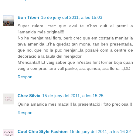
Bon Tiberi
15 de juny del 2011, a les 15:03
Super rulera, crec que avui te n'has duit el premi a
l'amanida més original!!!
No he menjat mai flors, però crec que em costaria menjar la
teva amanida...t'ha quedat tan mona, tan ben presentada,
que no, que no la puc menjar...la posaré com a centre de
decoració a la taula del menjador.
M'encanta!! Et vaig saber que m'estàs fent tornar boja quan
vaig a comprar...ara vull panko, ara quinoa, ara flors....;DD
Respon
Chez Silvia
15 de juny del 2011, a les 15:25
Quina amanida mes maca!!! la presentació i foto preciosa!!!
Respon
Cool Chic Style Fashion
15 de juny del 2011, a les 16:32