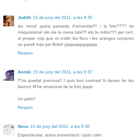
Judith
15 de juny del 2011, a les 9:35
aix nena! quina passada d'amanida!!!! i la foto???? és
maquíssima! ole ole la meva tata!!!! ets la millor!!!!! per cert,
el proper cop que et cridin les flors i les aranges compren
un parell més pel Bolet! jajajaajajajajajaja
Respon
Anniki
15 de juny del 2011, a les 9:37
T'ha quedat preciosa!! I quin bon contrast hi deuen fer les
llavors! M'he enamorat de la foto jejeje
Un petó!!
Respon
Neus
15 de juny del 2011, a les 9:38
Espectacular, quina presentació i quin color.