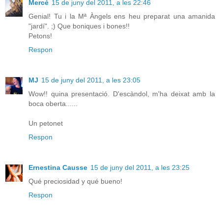
Mercè
15 de juny del 2011, a les 22:46
Genial! Tu i la Mª Àngels ens heu preparat una amanida
"jardí". ;) Que boniques i bones!!
Petons!
Respon
MJ
15 de juny del 2011, a les 23:05
Wow!! quina presentació. D'escàndol, m'ha deixat amb la
boca oberta......
Un petonet
Respon
Ernestina Causse
15 de juny del 2011, a les 23:25
Qué preciosidad y qué bueno!
Respon