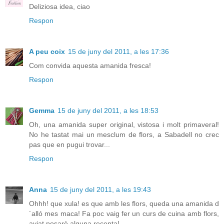
Deliziosa idea, ciao
Respon
A peu coix
15 de juny del 2011, a les 17:36
Com convida aquesta amanida fresca!
Respon
Gemma
15 de juny del 2011, a les 18:53
Oh, una amanida super original, vistosa i molt primaveral!
No he tastat mai un mesclum de flors, a Sabadell no crec
pas que en pugui trovar...
Respon
Anna
15 de juny del 2011, a les 19:43
Ohhh! que xula! es que amb les flors, queda una amanida d
´alló mes maca! Fa poc vaig fer un curs de cuina amb flors,
aviat posarè alguna recepta!