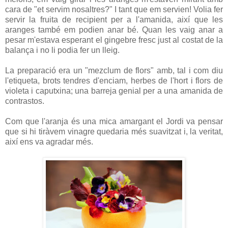
cara de "et servim nosaltres?" I tant que em servien! Volia fer
servir la fruita de recipient per a l'amanida, així que les
aranges també em podien anar bé. Quan les vaig anar a
pesar m'estava esperant el gingebre fresc just al costat de la
balança i no li podia fer un lleig.
La preparació era un "mezclum de flors" amb, tal i com diu
l'etiqueta, brots tendres d'enciam, herbes de l'hort i flors de
violeta i caputxina; una barreja genial per a una amanida de
contrastos.
Com que l'aranja és una mica amargant el Jordi va pensar
que si hi tiràvem vinagre quedaria més suavitzat i, la veritat,
així ens va agradar més.