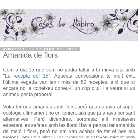
dimecres, 15 de juny del 2011
Amanida de flors
Com a dia 15 que som no podia faltar a la meva cita amb
"
La recepta del 15
". Aquesta convocatòria té molt èxit,
l'última vegada van tenir més de 80 receptes, així que si
encara no la coneixeu doneu-li un cop d'ull i a veure si us
animeu per la propera!
Volia fer una amanida amb flors, però quan anava al súper
ecològic últimament no en tenien, així que ja anava pensant
alternatives. Però divendres, sorpresa: allí m'estaven
esperant les safates amb les flors! Havia pensat fer amanida
de meló i flors, però no em van acabar de fer el pes els
melons, em vaig girar i les aranges m'estaven mirant amb