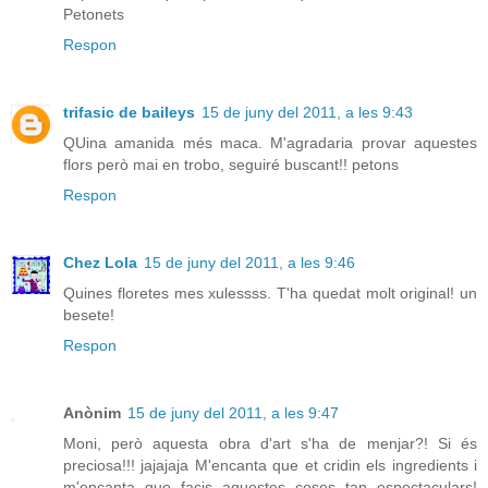
Petonets
Respon
trifasic de baileys
15 de juny del 2011, a les 9:43
QUina amanida més maca. M'agradaria provar aquestes
flors però mai en trobo, seguiré buscant!! petons
Respon
Chez Lola
15 de juny del 2011, a les 9:46
Quines floretes mes xulessss. T'ha quedat molt original! un
besete!
Respon
Anònim
15 de juny del 2011, a les 9:47
Moni, però aquesta obra d'art s'ha de menjar?! Si és
preciosa!!! jajajaja M'encanta que et cridin els ingredients i
m'encanta que facis aquestes coses tan espectaculars!