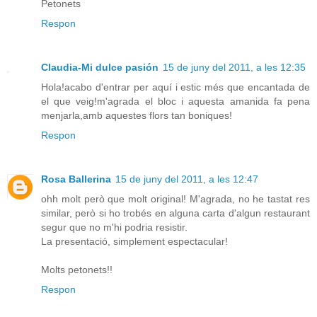
Petonets
Respon
Claudia-Mi dulce pasión
15 de juny del 2011, a les 12:35
Hola!acabo d'entrar per aquí i estic més que encantada de
el que veig!m'agrada el bloc i aquesta amanida fa pena
menjarla,amb aquestes flors tan boniques!
Respon
Rosa Ballerina
15 de juny del 2011, a les 12:47
ohh molt però que molt original! M'agrada, no he tastat res
similar, però si ho trobés en alguna carta d'algun restaurant
segur que no m'hi podria resistir.
La presentació, simplement espectacular!
Molts petonets!!
Respon